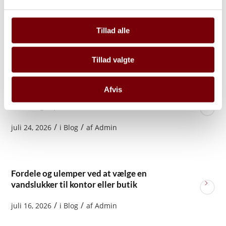
70 26 11 66
Kontakt os
Tillad alle
Se seneste indlæg
Tillad valgte
Afvis
Er pulverslukkere sikre at bruge indendørs?
Fakta og myter
/
/
juli 24, 2026
i
Blog
af
Admin
Fordele og ulemper ved at vælge en
vandslukker til kontor eller butik
/
/
juli 16, 2026
i
Blog
af
Admin