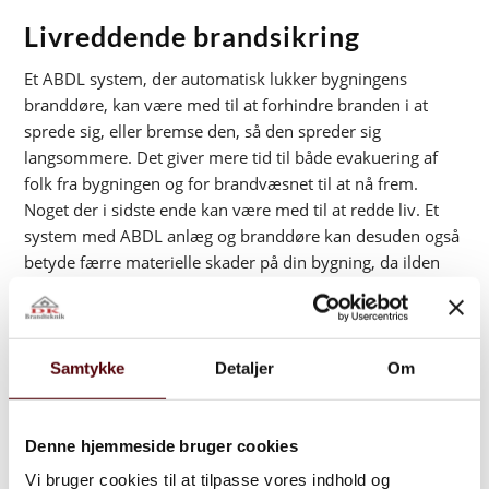
Livreddende brandsikring
Et ABDL system, der automatisk lukker bygningens
branddøre, kan være med til at forhindre branden i at
sprede sig, eller bremse den, så den spreder sig
langsommere. Det giver mere tid til både evakuering af
folk fra bygningen og for brandvæsnet til at nå frem.
Noget der i sidste ende kan være med til at redde liv.
Et
system med ABDL anlæg og branddøre kan desuden også
betyde færre materielle skader på din bygning, da ilden
spreder sig til færre områder.
Derfor er det også vigtigt, at både branddøre og ABDL
anlæg er installeret korrekt og jævnligt bliver testet og
Samtykke
Detaljer
Om
serviceret, så de virker – og kan redde liv – når de skal. I
nogle typer bygninger er det endda et lovkrav, at have et
virkende ABDL anlæg.
Denne hjemmeside bruger cookies
Vi bruger cookies til at tilpasse vores indhold og