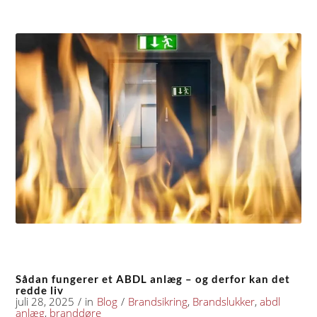
Sådan fungerer et ABDL anlæg – og derfor kan det
redde liv
juli 28, 2025
/
in
Blog
/
Brandsikring
,
Brandslukker
,
abdl
anlæg
,
branddøre