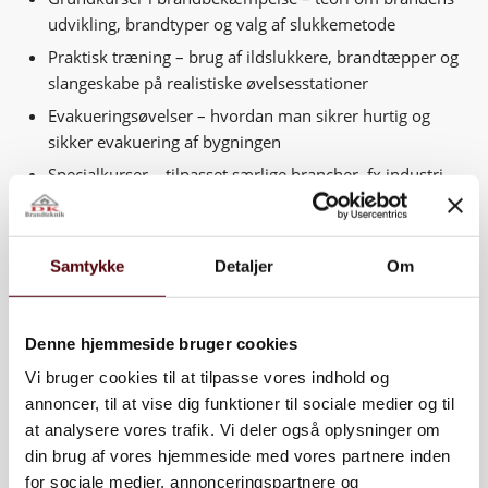
udvikling, brandtyper og valg af slukkemetode
Praktisk træning – brug af ildslukkere, brandtæpper og
slangeskabe på realistiske øvelsesstationer
Evakueringsøvelser – hvordan man sikrer hurtig og
sikker evakuering af bygningen
Specialkurser – tilpasset særlige brancher, fx industri,
plejesektoren eller skoler
Opdateringskurser – for at vedligeholde viden og
færdigheder
Samtykke
Detaljer
Om
Sådan foregår det
Denne hjemmeside bruger cookies
Vi bruger cookies til at tilpasse vores indhold og
Vi tilpasser kurset til din virksomheds behov. Kurset kan
annoncer, til at vise dig funktioner til sociale medier og til
afholdes hos jer eller på vores øvelsesplads, og vi kan
at analysere vores trafik. Vi deler også oplysninger om
håndtere alt fra små hold til større grupper. Alle deltagere
din brug af vores hjemmeside med vores partnere inden
får kursusbevis som dokumentation.
for sociale medier, annonceringspartnere og