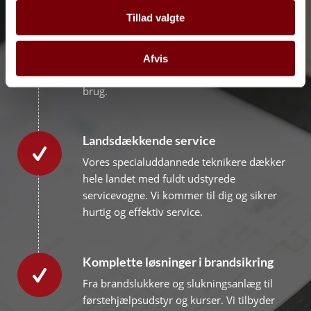
Tillad valgte
Sikkerhed efter standard
Vi servicerer dit brandmateriel i henhold til
DS 2320, så du er sikret korrekt eftersyn,
Afvis
dokumentation og udstyr, der altid er klar til
brug.
Landsdækkende service
Vores specialuddannede teknikere dækker
hele landet med fuldt udstyrede
servicevogne. Vi kommer til dig og sikrer
hurtig og effektiv service.
Komplette løsninger i brandsikring
Fra brandslukkere og slukningsanlæg til
førstehjælpsudstyr og kurser. Vi tilbyder