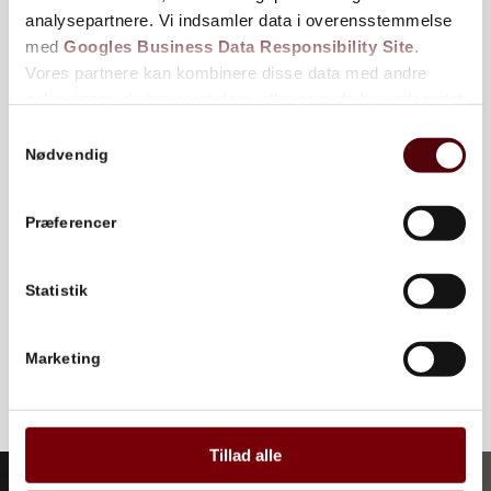
analysepartnere. Vi indsamler data i overensstemmelse
Brandkurser kan også kombineres med
med
Googles Business Data Responsibility Site
.
førstehjælpskurser
Vores partnere kan kombinere disse data med andre
oplysninger, du har givet dem, eller som de har indsamlet
fra din brug af deres tjenester.
Samtykkevalg
Nødvendig
Se Cookie & Privatlivspolitik
her
Præferencer
Statistik
Marketing
Tillad alle