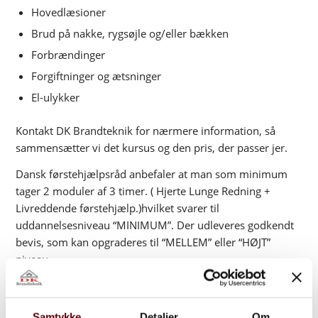
Hovedlæsioner
Brud på nakke, rygsøjle og/eller bækken
Forbrændinger
Forgiftninger og ætsninger
El-ulykker
Kontakt DK Brandteknik for nærmere information, så
sammensætter vi det kursus og den pris, der passer jer.
Dansk førstehjælpsråd anbefaler at man som minimum
tager 2 moduler af 3 timer. ( Hjerte Lunge Redning +
Livreddende førstehjælp.)hvilket svarer til
uddannelsesniveau “MINIMUM”. Der udleveres godkendt
bevis, som kan opgraderes til “MELLEM” eller “HØJT”
niveau.
70 26 11 66
Skriv til os
Samtykke
Detaljer
Om