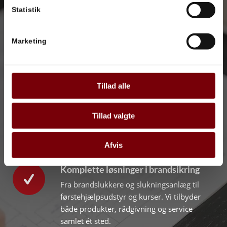
Vi servicerer dit brandmateriel i henhold til
Statistik
DS 2320, så du er sikret korrekt eftersyn,
dokumentation og udstyr, der altid er klar til
Marketing
brug.
Landsdækkende service
Tillad alle
Vores specialuddannede teknikere dækker
hele landet med fuldt udstyrede
Tillad valgte
servicevogne. Vi kommer til dig og sikrer
hurtig og effektiv service.
Afvis
Komplette løsninger i brandsikring
Fra brandslukkere og slukningsanlæg til
førstehjælpsudstyr og kurser. Vi tilbyder
både produkter, rådgivning og service
samlet ét sted.