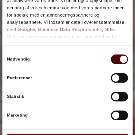
at analysere vores trafik. Vi deler også oplysninger om
din brug af vores hjemmeside med vores partnere inden
for sociale medier, annonceringspartnere og
analysepartnere. Vi indsamler data i overensstemmelse
med
Googles Business Data Responsibility Site
.
Vores partnere kan kombinere disse data med andre
oplysninger, du har givet dem, eller som de har indsamlet
fra din brug af deres tjenester.
Samtykkevalg
Nødvendig
Se Cookie & Privatlivspolitik
her
Præferencer
Statistik
Marketing